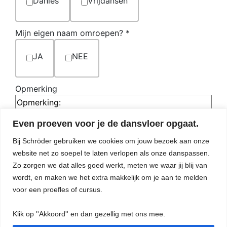
Danles
Vrijdansen
Mijn eigen naam omroepen?
*
JA
NEE
Opmerking
Even proeven voor je de dansvloer opgaat.
Wil je een nummer voor iemand aanvragen, vul dan hier zijn of
Bij Schröder gebruiken we cookies om jouw bezoek aan onze
haar naam in en waarom.
website net zo soepel te laten verlopen als onze danspassen.
Verstuur
Zo zorgen we dat alles goed werkt, meten we waar jij blij van
wordt, en maken we het extra makkelijk om je aan te melden
voor een proefles of cursus.
Klik op ''Akkoord'' en dan gezellig met ons mee.