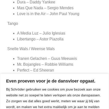
Dura – Daddy Yankee
Mas Que Nada – Sergio Mendes
Love is in the Air – John Paul Young
Tango
A Media Luz – Julio Iglesias
Libertango – Astor Piazolla
Snelle Wals / Weense Wals
Tranen Gelachen – Guus Meeuwis
Mr. Bojangles – Robbie Williams
Perfect – Ed Sheeran
Slowfoxtrot
Even proeven voor je de dansvloer opgaat.
Bij Schröder gebruiken we cookies om jouw bezoek aan onze
Petite Fleur – Chris Barber’s Jazz Band
website net zo soepel te laten verlopen als onze danspassen.
I Found Love – Silence
Zo zorgen we dat alles goed werkt, meten we waar jij blij van
Haven’t met you Yet – Michael Bubble
wordt, en maken we het extra makkelijk om je aan te melden