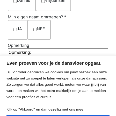
Danles
Vrijdansen
Mijn eigen naam omroepen?
*
JA
NEE
Opmerking
Even proeven voor je de dansvloer opgaat.
Wil je een nummer voor iemand aanvragen, vul dan hier zijn of
Bij Schröder gebruiken we cookies om jouw bezoek aan onze
haar naam in en waarom.
website net zo soepel te laten verlopen als onze danspassen.
Verstuur
Zo zorgen we dat alles goed werkt, meten we waar jij blij van
wordt, en maken we het extra makkelijk om je aan te melden
voor een proefles of cursus.
Klik op ''Akkoord'' en dan gezellig met ons mee.